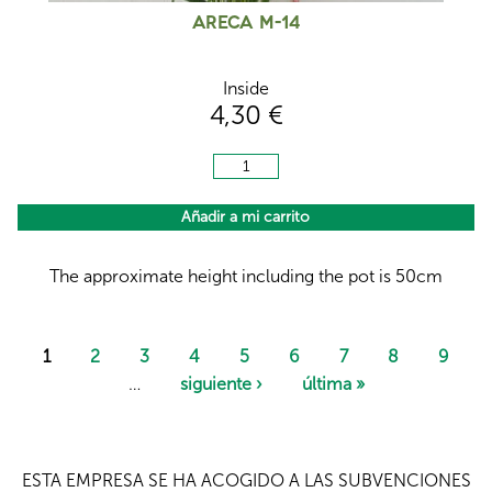
Areca M-14
Inside
4,30 €
The approximate height including the pot is 50cm
P
a
1
2
3
4
5
6
7
8
9
g
…
siguiente ›
última »
e
s
ESTA EMPRESA SE HA ACOGIDO A LAS SUBVENCIONES